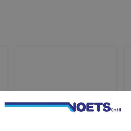
KEUCO PHÖNIX –
Spiegelschrank punktet