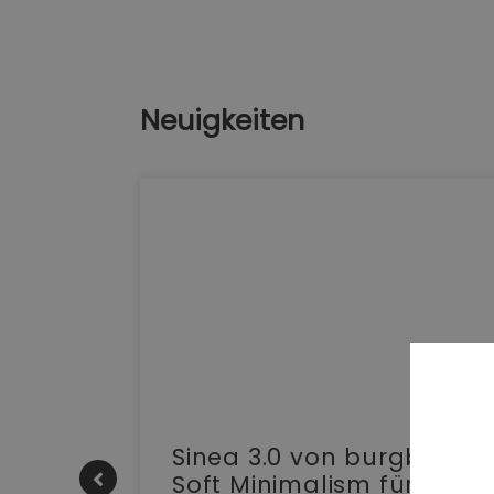
Neuigkeiten
e |
Sinea 3.0 von burgbad:
Soft Minimalism für das