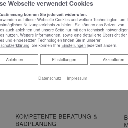
se Webseite verwendet Cookies
mit reduziertem Design
und benutzerfreundlicher
Zustimmung können Sie jederzeit widerrufen.
Bedienung
erwenden auf dieser Webseite Cookies und weitere Technologien, um 
estmögliches Nutzungserlebnis zu bieten. Sie können das Setzen von
es auch ablehnen und unsere Seite nur mit den technisch notwendige
Spiegelschrank punktet mit reduziertem
es nutzen. Weitere Informationen, sowie eine detaillierte Übersicht der
Design und benutzerfreundlicher Bedienung
es und eingesetzten Technologien finden Sie in unserer
Schlicht, schön und mit vielen praktischen
schutzerklärung
. Sie können Ihre
Einstellungen
jederzeit ändern.
Features – das zeichnet Phönix aus.…
Ablehnen
Ablehnen
Einstellungen
Akzeptieren
WEITERLESEN >>
Datenschutz
Impressum
KOMPETENTE BERATUNG &
B
BADPLANUNG
M