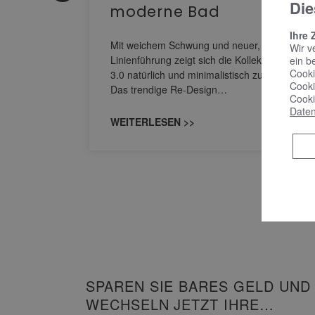
Die
moderne Bad
nskomfort
Ihre 
s
Mit weichem Schwung und neuer, markanter
Wir v
M NEO
Linienführung zeigt sich die Kollektion Sinea
ein b
owohl zum
Cooki
3.0 natürlich und minimalistisch zugleich.
Cooki
Das trendige Re-Design…
Cooki
Daten
WEITERLESEN >>
SPAREN SIE BARES GELD UND
WECHSELN JETZT IHRE